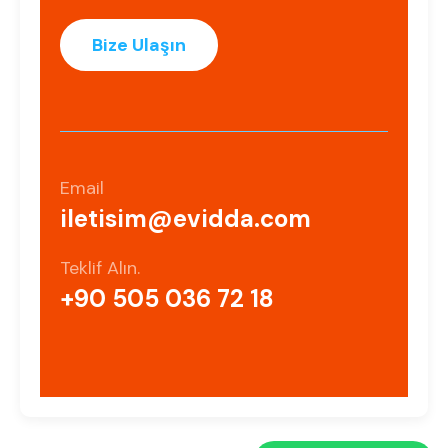
Bize Ulaşın
Email
iletisim@evidda.com​
Teklif Alın.
+90 505 036 72 18