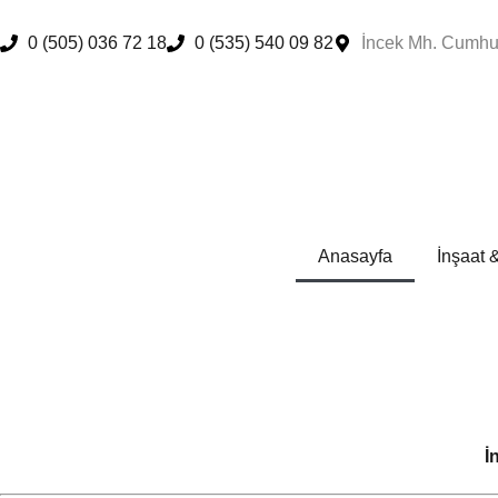
0 (505) 036 72 18
0 (535) 540 09 82
İncek Mh. Cumhur
Anasayfa
İnşaat 
İ