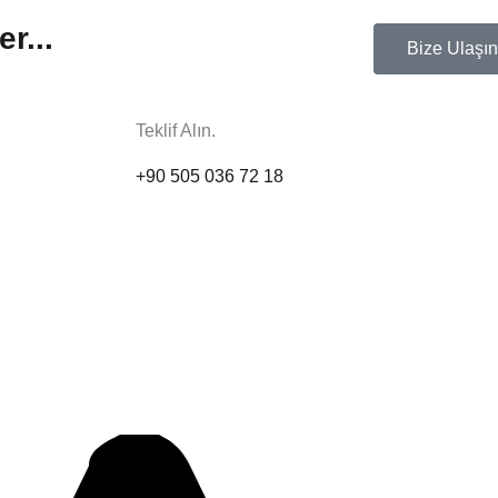
r...
Bize Ulaşın
Teklif Alın.
+90 505 036 72 18