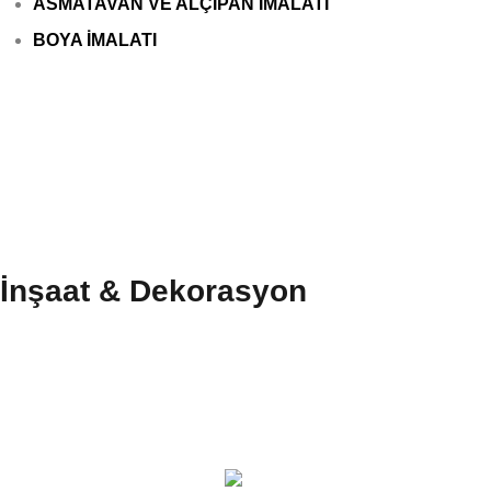
ASMATAVAN VE ALÇIPAN İMALATI
BOYA İMALATI
İnşaat & Dekorasyon