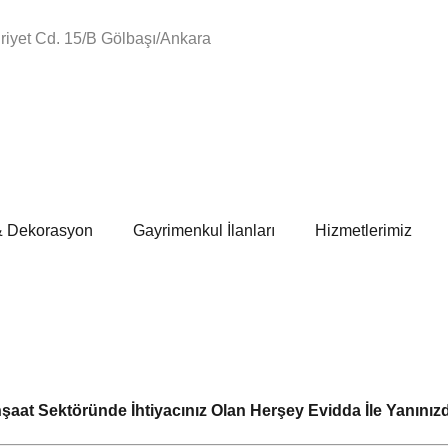
iyet Cd. 15/B Gölbaşı/Ankara
& Dekorasyon
Gayrimenkul İlanları
Hizmetlerimiz
nşaat Sektöründe İhtiyacınız Olan Herşey Evid
da İle Yanınız