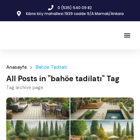
0 (535) 540 09 82
Kıbrıs köy mahallesi 1939 cadde 9/A Mamak/Ankara
İnşaat & 
Gayrimenkul İlanla
Anasayfa
Bahöe Tadilatı
All Posts in "bahöe tadilatı" Tag
Tag archive page