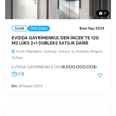
21
Satılık
Öne Çıkan
Bina Yaşı 2024
EVİDDA GAYRİMENKUL’DEN İNCEK’TE 120
M2 LÜKS 2+1 DUBLEKS SATILIK DAİRE
İncek Mahallesi, Gölbaşı, Ankara, İç Anadolu Bölgesi,
Türkiye
6.500.000.00₺
EVİDDA GAYRİMENKUL'DEN
1
2
Ekli:
29 Kasım 2024