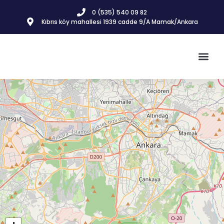
0 (535) 540 09 82
Kıbrıs köy mahallesi 1939 cadde 9/A Mamak/Ankara
İnşaat & 
Gayrimenkul İlanla