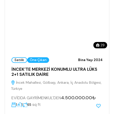
29
Satılık
Öne Çıkan
Bina Yaşı 2024
İNCEK’TE MERKEZİ KONUMLU ULTRA LÜKS
2+1 SATILIK DAİRE
İncek Mahallesi, Gölbaşı, Ankara, İç Anadolu Bölgesi,
Türkiye
4.500.000.00₺
EVİDDA GAYRİMENKUL'DEN
sq ft
1
1
65