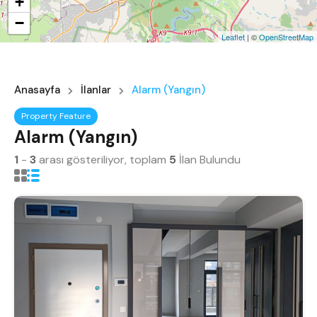
+
−
Leaflet
| ©
OpenStreetMap
3
Anasayfa
İlanlar
Alarm (Yangın)
Property Feature
Alarm (Yangın)
1
-
3
arası gösteriliyor, toplam
5
İlan Bulundu