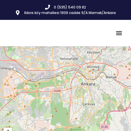
0 (535) 540 09 82
Kıbrıs köy mahallesi 1939 cadde 9/A Mamak/Ankara
İnşaat & 
Gayrimenkul İlanla