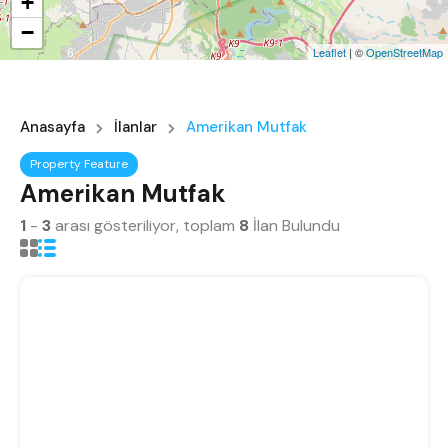
+
−
6
Leaflet
| ©
OpenStreetMap
Anasayfa
İlanlar
Amerikan Mutfak
Property Feature
Amerikan Mutfak
1
-
3
arası gösteriliyor, toplam
8
İlan Bulundu