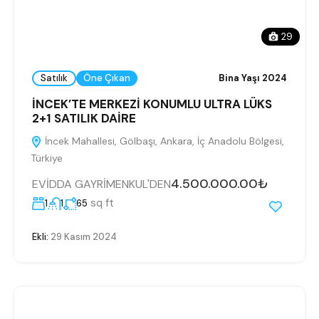
29
Satılık
Öne Çıkan
Bina Yaşı 2024
İNCEK’TE MERKEZİ KONUMLU ULTRA LÜKS
2+1 SATILIK DAİRE
İncek Mahallesi, Gölbaşı, Ankara, İç Anadolu Bölgesi,
Türkiye
4.500.000.00₺
EVİDDA GAYRİMENKUL'DEN
sq ft
1
1
65
Ekli:
29 Kasım 2024