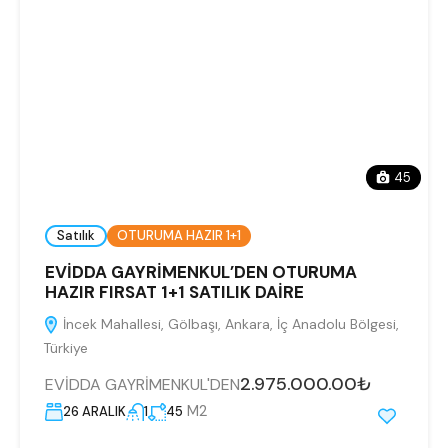
45
Satılık
OTURUMA HAZIR 1+1
EVİDDA GAYRİMENKUL’DEN OTURUMA
HAZIR FIRSAT 1+1 SATILIK DAİRE
İncek Mahallesi, Gölbaşı, Ankara, İç Anadolu Bölgesi,
Türkiye
2.975.000.00₺
EVİDDA GAYRİMENKUL'DEN
M2
26 ARALIK
1
45