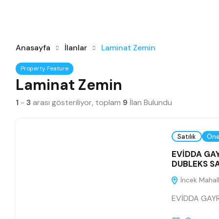
Anasayfa
İlanlar
Laminat Zemin
Property Feature
Laminat Zemin
1
-
3
arası gösteriliyor, toplam
9
İlan Bulundu
Satılık
Öne
EVİDDA GAY
DUBLEKS SA
İncek Mahalle
EVİDDA GAY