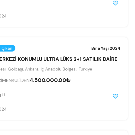
024
 Çıkan
Bina Yaşı 2024
ERKEZİ KONUMLU ULTRA LÜKS 2+1 SATILIK DAİRE
si, Gölbaşı, Ankara, İç Anadolu Bölgesi, Türkiye
4.500.000.00₺
RİMENKUL'DEN
 ft
024