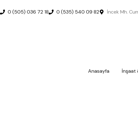
0 (505) 036 72 18
0 (535) 540 09 82
İncek Mh. Cum
Anasayfa
İnşaat