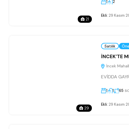
1
2
Ekli:
29 Kasım 2
21
Satılık
Öne
İNCEK’TE M
İncek Mahalle
EVİDDA GAY
sq
1
1
65
Ekli:
29 Kasım 2
29