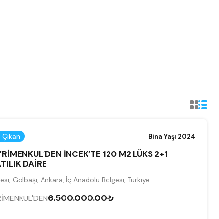
 Çıkan
Bina Yaşı 2024
RİMENKUL’DEN İNCEK’TE 120 M2 LÜKS 2+1
TILIK DAİRE
si, Gölbaşı, Ankara, İç Anadolu Bölgesi, Türkiye
6.500.000.00₺
RİMENKUL'DEN