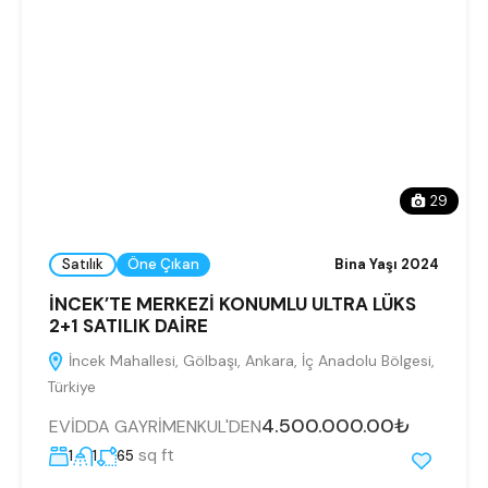
29
Satılık
Öne Çıkan
Bina Yaşı 2024
İNCEK’TE MERKEZİ KONUMLU ULTRA LÜKS
2+1 SATILIK DAİRE
İncek Mahallesi, Gölbaşı, Ankara, İç Anadolu Bölgesi,
Türkiye
4.500.000.00₺
EVİDDA GAYRİMENKUL'DEN
sq ft
1
1
65