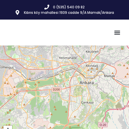
0 (535) 540 09 82
Kıbrıs köy mahallesi 1939 cadde 9/A Mamak/Ankara
İnşaat & 
Gayrimenkul İlanla