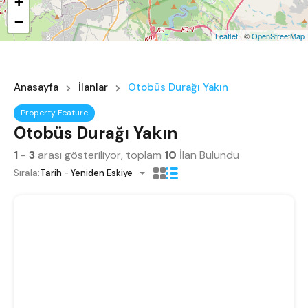
+
−
8
Leaflet
| ©
OpenStreetMap
Anasayfa
İlanlar
Otobüs Durağı Yakın
Property Feature
Otobüs Durağı Yakın
1
-
3
arası gösteriliyor, toplam
10
İlan Bulundu
Sırala:
Tarih - Yeniden Eskiye