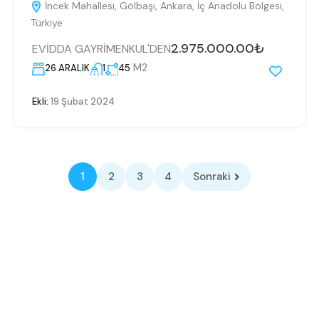
İncek Mahallesi, Gölbaşı, Ankara, İç Anadolu Bölgesi,
Türkiye
2.975.000.00₺
EVİDDA GAYRİMENKUL'DEN
M2
26 ARALIK
1
45
Ekli:
19 Şubat 2024
1
2
3
4
Sonraki