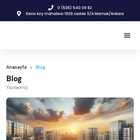
0 (535) 540 09 82
Kıbrıs köy mahallesi 1939 cadde 9/A Mamak/Ankara
İnşaat & 
Gayrimenkul İlanla
Anasayfa
Blog
Blog
Yazılarımız